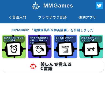
MMGames
Ｃ言語入門
ブラウザでＣ言語
便利アプリ
2026/08/02 「超爆速英和＆和英辞書」を公開しました
音声でお知らせして
500枚の連続変換に
毎日更新 プログラ
実寸で表示する ス
くれる 時報
対応した 画像フィ
ミングニュース
マホサイズ感
ルタ
苦しんで覚える
C言語