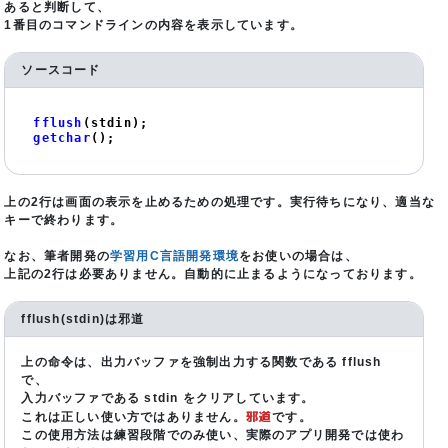
あると判断して、
1番目のコマンドラインの内容を表示しています。
ソースコード
fflush
getchar
();
上の2行は画面の表示を止めるための処理です。実行待ちになり、適当な
キーで終わります。
なお、筆者開発の
学習用C言語開発環境
をお使いの場合は、
上記の2行は必要ありません。自動的に止まるようになっております。
fflush(stdin)は邪道
上の命令は、出力バッファを強制出力する関数である fflush
で、
入力バッファである stdin をクリアしています。
邪道
これは正しい使い方ではありません。
です。
この使用方法は練習段階でのみ使い、実際のアプリ開発では使わ