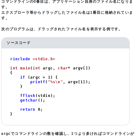
コマンドラインの0番目は、アプリケーション自身のファイル名になりま
す。
エクスプローラ等からドラッグしたファイル名は1番目に格納されていま
す。
次のプログラムは、ドラッグされたファイル名を表示する例です。
ソースコード
#
include
<stdio.h>
int
main
(
int
 argc, 
char
* argv[])
{

if
 (argc > 
1
) {

printf
(
"%s\n"
, argv[
1
]);

    }

fflush
(stdin);

getchar
();

return
0
;

}
argcでコマンドラインの数を確認し、1つより多ければコマンドラインが