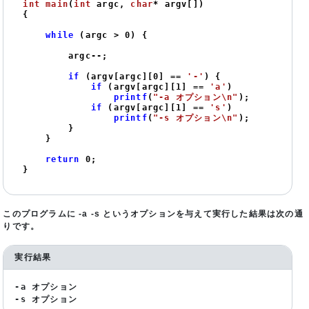
int
main
(
int
 argc, 
char
* argv[])
{

while
 (argc > 
0
) {

        argc--;

if
 (argv[argc][
0
] == 
'-'
) {

if
 (argv[argc][
1
] == 
'a'
)

printf
(
"-a オプション\n"
);

if
 (argv[argc][
1
] == 
's'
)

printf
(
"-s オプション\n"
);

        }

    }

return
0
;

}
このプログラムに -a -s というオプションを与えて実行した結果は次の通
りです。
実行結果
-a オプション
-s オプション