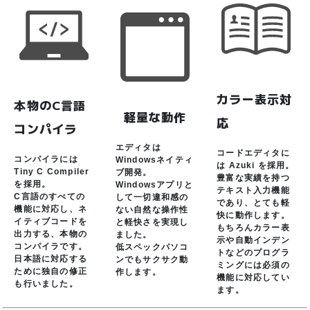
カラー表示対
本物のC言語
軽量な動作
応
コンパイラ
エディタは
コードエディタに
コンパイラには
Windowsネイティ
は Azuki を採用。
Tiny C Compiler
ブ開発。
豊富な実績を持つ
を採用。
Windowsアプリと
テキスト入力機能
C言語のすべての
して一切違和感の
であり、とても軽
機能に対応し、ネ
ない自然な操作性
快に動作します。
イティブコードを
と軽快さを実現し
もちろんカラー表
出力する、本物の
ました。
示や自動インデン
コンパイラです。
低スペックパソコ
トなどのプログラ
日本語に対応する
ンでもサクサク動
ミングには必須の
ために独自の修正
作します。
機能に対応してい
も行いました。
ます。