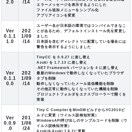
2.0
/14
エラーメッセージを表示するようにした
ファイル追加メニューをシンプル化
アプリアイコンを変更
ユーザー名が日本語の環境ではコンパイルできなこ
Ver
202
とがあるため、デフォルトインストール先を変更し
0.1.1
1/09
ました
1.0
/14
日本語を含むディレクトリに配置している場合には
警告を表示するようにしました
TinyCC を 0.9.27 に差し替え
Azuki を 1.7.13 に差し替え
.NET Framework バージョンを 4 に差し替え
Ver
202
最新のWindowsで動作しなくなっていたブラウザ
0.1.1
1/09
タブを削除
0.0
/14
動作しなくなっていたメール送信機能を削除
その他正常に動作しなくなっていた機能を削除
プロジェクトフォルダをエクスプローラーで開くを
実装
Tiny C CompilerをMinGWビルドからVC2010ビ
ルドに変更（ウイルス誤検知対策）
Ver
201
WindowsAPI呼び出しのサンプルコードを削除（ウ
0.0.9
1/06
イルス誤検知対策）
.0
/24
AzukiをAzuki 1.6.2に更新