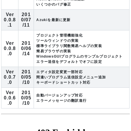
いくつかのバグ修正
Ver
201
0.0.8
0/07
Azukiを最新に更新
.1
/11
プロジェクト管理機能強化
ツールウィンドウの実装
Ver
201
標準ライブラリ関数簡易ヘルプの実装
0.0.8
0/06
簡易ブラウザの実装
.0
/14
WindowsGUIプログラムのサンプルプロジェクト
エラー送信をデフォルトでオフに設定
Ver
201
エディタ設定変更一部対応
0.0.7
0/05
間違いプログラム送信設定メニュー追加
.0
/10
キーボードショートカット対応
Ver
201
自動バージョンアップ対応
0.0.6
0/05
エラーメッセージの翻訳進行
.0
/10