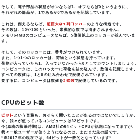
そして、電子部品の状態がオンならば1、オフならば0というように、
それぞれの部品が、1であるか0であるかを記憶しています。
超巨大な1列ロッカー
これは、例えるならば、
のような構造です。
その数は、10や100といった、常識的な数では済まされません。
メモリ64MBのコンピュータならば、5億個以上のロッカーが並んでいま
す。
そして、そのロッカーには、番号がつけられています。
また、1つ1つのロッカーは、荷物という状態を持っています。
荷物が入っていたら1、入っていなかったら0としてカウントしましょう。
コンピュータは、このロッカーに荷物を詰め込んで、数値を記憶します。
すべての数値は、1と0の組み合わせで記憶されています。
2進数
要するに、コンピュータは数値を
で記憶しているのです。
CPUのビット数
ビット
という言葉も、おそらく聞いたことがあるのではないでしょうか。
今、我々が使っているコンピュータは32ビットです。
今(原稿の執筆時期)は、AMD社の64ビットCPUが話題になってますが、
我々一般ユーザーが使うようになるのは、まだまだ先の話です。
*※2017年の現在では、64ビットが一般的となっています*