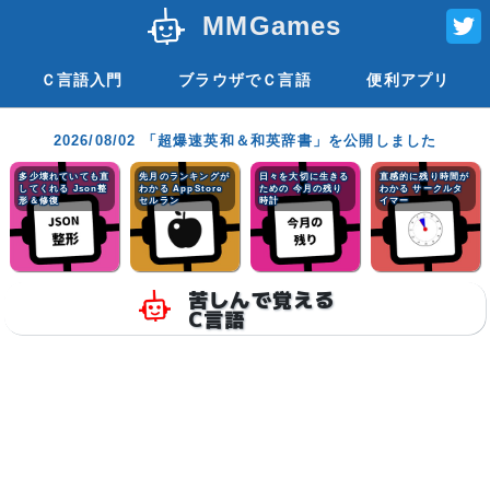
MMGames
Ｃ言語入門
ブラウザでＣ言語
便利アプリ
2026/08/02 「超爆速英和＆和英辞書」を公開しました
多少壊れていても直
先月のランキングが
日々を大切に生きる
直感的に残り時間が
してくれる Json整
わかる AppStore
ための 今月の残り
わかる サークルタ
形＆修復
セルラン
時計
イマー
苦しんで覚える
C言語