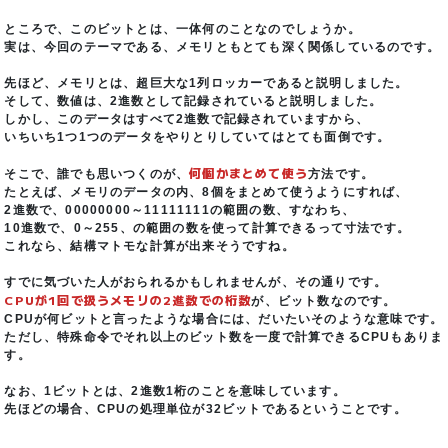
ところで、このビットとは、一体何のことなのでしょうか。
実は、今回のテーマである、メモリともとても深く関係しているのです。
先ほど、メモリとは、超巨大な1列ロッカーであると説明しました。
そして、数値は、2進数として記録されていると説明しました。
しかし、このデータはすべて2進数で記録されていますから、
いちいち1つ1つのデータをやりとりしていてはとても面倒です。
何個かまとめて使う
そこで、誰でも思いつくのが、
方法です。
たとえば、メモリのデータの内、8個をまとめて使うようにすれば、
2進数で、00000000～11111111の範囲の数、すなわち、
10進数で、0～255、の範囲の数を使って計算できるって寸法です。
これなら、結構マトモな計算が出来そうですね。
すでに気づいた人がおられるかもしれませんが、その通りです。
CPUが1回で扱うメモリの2進数での桁数
が、ビット数なのです。
CPUが何ビットと言ったような場合には、だいたいそのような意味です。
ただし、特殊命令でそれ以上のビット数を一度で計算できるCPUもありま
す。
なお、1ビットとは、2進数1桁のことを意味しています。
先ほどの場合、CPUの処理単位が32ビットであるということです。