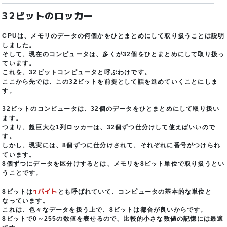
32ビットのロッカー
CPUは、メモリのデータの何個かをひとまとめにして取り扱うことは説明
しました。
そして、現在のコンピュータは、多くが32個をひとまとめにして取り扱っ
ています。
これを、32ビットコンピュータと呼ぶわけです。
ここから先では、この32ビットを前提として話を進めていくことにしま
す。
32ビットのコンピュータは、32個のデータをひとまとめにして取り扱い
ます。
つまり、超巨大な1列ロッカーは、32個ずつ仕分けして使えばいいので
す。
しかし、現実には、8個ずつに仕分けされて、それぞれに番号がつけられ
ています。
8個ずつにデータを区分けするとは、メモリを8ビット単位で取り扱うとい
うことです。
1バイト
8ビットは
とも呼ばれていて、コンピュータの基本的な単位と
なっています。
これは、色々なデータを扱う上で、8ビットは都合が良いからです。
8ビットで0～255の数値を表せるので、比較的小さな数値の記憶には最適