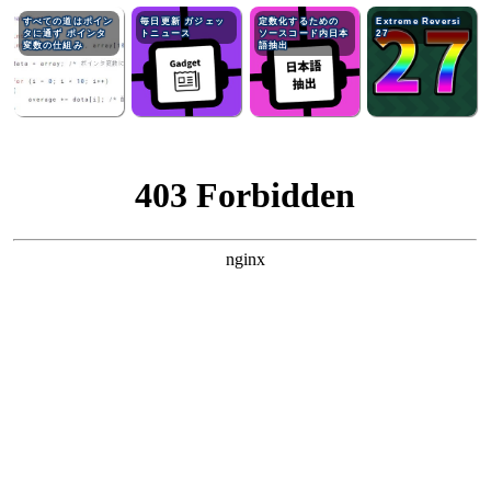
すべての道はポイン
毎日更新 ガジェッ
定数化するための
Extreme Reversi
タに通ず ポインタ
トニュース
ソースコード内日本
27
変数の仕組み
語抽出