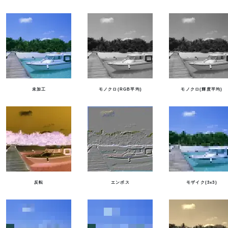
未加工
モノクロ(RGB平均)
モノクロ(輝度平均)
反転
エンボス
モザイク(3x3)