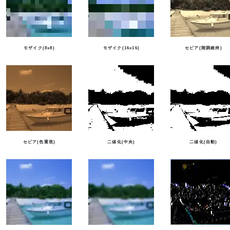
モザイク(8x8)
モザイク(16x16)
セピア(階調維持)
セピア(色重視)
二値化(中央)
二値化(自動)