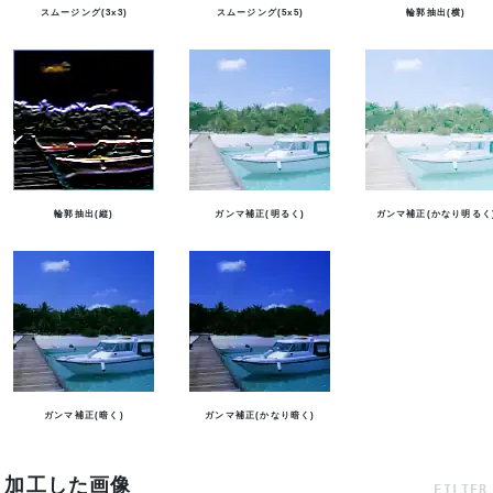
スムージング(3x3)
スムージング(5x5)
輪郭抽出(横)
輪郭抽出(縦)
ガンマ補正(明るく)
ガンマ補正(かなり明るく
ガンマ補正(暗く)
ガンマ補正(かなり暗く)
加工した画像
FILTER